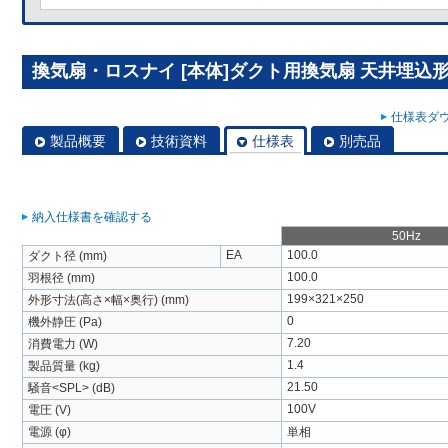
換気扇・ロスナイ [本体]ダクト用換気扇 天井埋込形 V
仕様表ダウ
製品概要
技術資料
仕様表
別売品
納入仕様書を確認する
50Hz
EA
100.0
ダクト径 (mm)
100.0
羽根径 (mm)
199×321×250
外形寸法(高さ×幅×奥行) (mm)
0
機外静圧 (Pa)
7.20
消費電力 (W)
1.4
製品質量 (kg)
21.50
騒音<SPL> (dB)
100V
電圧 (V)
電源 (φ)
単相