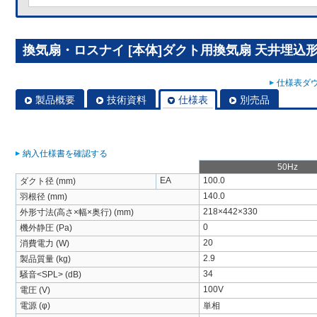
換気扇・ロスナイ [本体]ダクト用換気扇 天井埋込形 VD
仕様表ダウ
製品概要
技術資料
仕様表
別売品
納入仕様書を確認する
50Hz
EA
100.0
ダクト径 (mm)
140.0
羽根径 (mm)
218×442×330
外形寸法(高さ×幅×奥行) (mm)
0
機外静圧 (Pa)
20
消費電力 (W)
2.9
製品質量 (kg)
34
騒音<SPL> (dB)
100V
電圧 (V)
電源 (φ)
単相