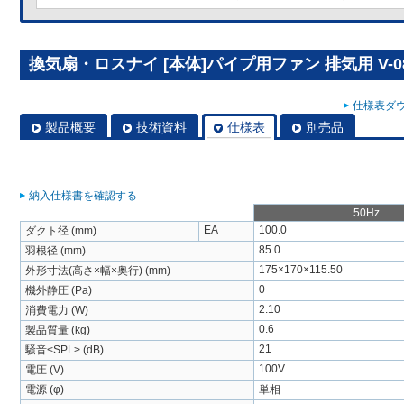
換気扇・ロスナイ [本体]パイプ用ファン 排気用 V-08
仕様表ダウ
製品概要
技術資料
仕様表
別売品
納入仕様書を確認する
50Hz
EA
100.0
ダクト径 (mm)
85.0
羽根径 (mm)
175×170×115.50
外形寸法(高さ×幅×奥行) (mm)
0
機外静圧 (Pa)
2.10
消費電力 (W)
0.6
製品質量 (kg)
21
騒音<SPL> (dB)
100V
電圧 (V)
電源 (φ)
単相