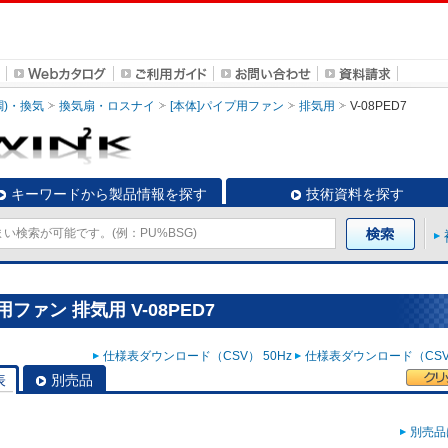
調)・換気
換気扇・ロスナイ
[本体]パイプ用ファン
排気用
V-08PED7
キーワードから製品情報を探す
技術資料を探す
ファン 排気用 V-08PED7
仕様表ダウンロード（CSV） 50Hz
仕様表ダウンロード（CSV）
表
別売品
別売品