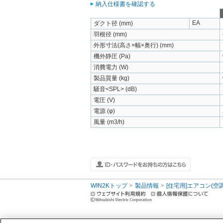
納入仕様書を確認する
EA
ダクト径 (mm)
羽根径 (mm)
外形寸法(高さ×幅×奥行) (mm)
機外静圧 (Pa)
消費電力 (W)
製品質量 (kg)
騒音<SPL> (dB)
電圧 (V)
電源 (φ)
風量 (m3/h)
WIN2Kトップ
製品情報
[住宅用]エアコン(空