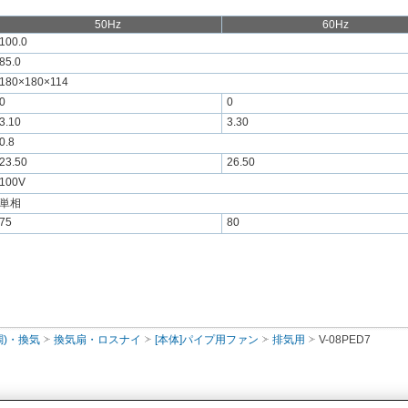
50Hz
60Hz
100.0
85.0
180×180×114
0
0
3.10
3.30
0.8
23.50
26.50
100V
単相
75
80
調)・換気
換気扇・ロスナイ
[本体]パイプ用ファン
排気用
V-08PED7