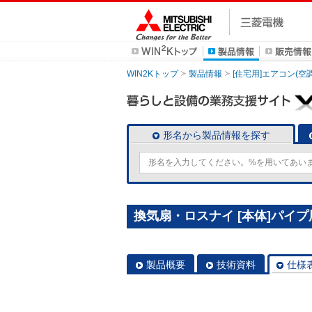
WIN2Kトップ
製品情報
[住宅用]エアコン(空
形名から製品情報を探す
換気扇・ロスナイ [本体]パイプ用
製品概要
技術資料
仕様