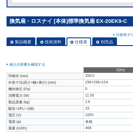
換気扇・ロスナイ [本体]標準換気扇 EX-20EK9-C
仕様表ダウ
製品概要
技術資料
仕様表
別売品
納入仕様書を確認する
50Hz
200.0
羽根径 (mm)
296×296×154
外形寸法(高さ×幅×奥行) (mm)
0
機外静圧 (Pa)
11.50
消費電力 (W)
2.6
製品質量 (kg)
33
騒音<SPL> (dB)
100V
電圧 (V)
電源 (φ)
単相
468
風量 (m3/h)