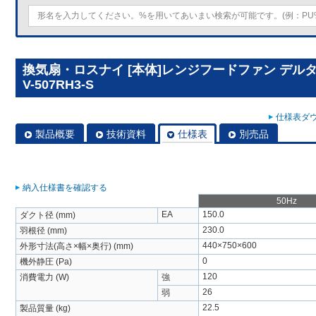
換気扇・ロスナイ [本体]レンジフードファン デル
V-507RH3-S
仕様表ダウ
製品概要
技術資料
仕様表
別売品
納入仕様書を確認する
50Hz
EA
150.0
ダクト径 (mm)
230.0
羽根径 (mm)
440×750×600
外形寸法(高さ×幅×奥行) (mm)
0
機外静圧 (Pa)
120
消費電力 (W)
強
26
弱
22.5
製品質量 (kg)