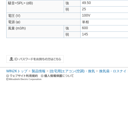
49.50
騒音<SPL> (dB)
強
25
弱
100V
電圧 (V)
電源 (φ)
単相
600
風量 (m3/h)
強
145
弱
WIN2Kトップ
製品情報
[住宅用]エアコン(空調)・換気
換気扇・ロスナイ