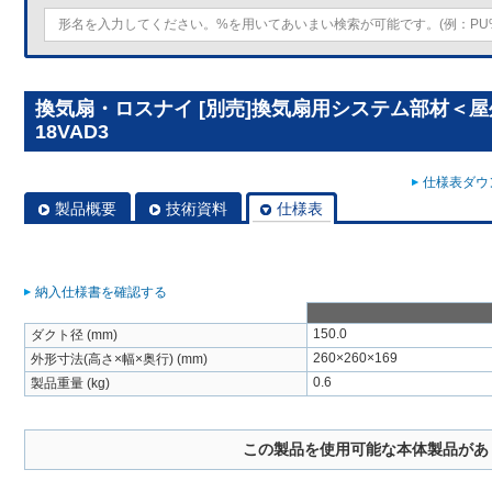
換気扇・ロスナイ [別売]換気扇用システム部材＜屋
18VAD3
仕様表ダウン
製品概要
技術資料
仕様表
納入仕様書を確認する
150.0
ダクト径 (mm)
260×260×169
外形寸法(高さ×幅×奥行) (mm)
0.6
製品重量 (kg)
この製品を使用可能な本体製品があ