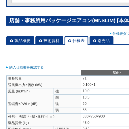
店舗・事務所用パッケージエアコン(Mr.SLIM) [本体]
仕様表ダウ
製品概要
技術資料
仕様表
別売品
納入仕様書を確認する
50Hz
71
形番容量
0.100×1
送風機出力×個数 (kW)
19.0
風量 (m3/min)
強
13.5
弱
60
運転音<PWL> (dB)
強
55
弱
380×750×900
外形寸法(高さ×幅×奥行) (mm)
43.0
製品質量 (kg)