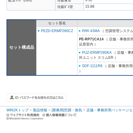
9.52
配管ｻｲｽﾞ (mm)
冷媒液管
15.88
冷媒ｶﾞｽ管
セット形名
PEZD-ERMP280CZ
PAR-43MA
（ 空調管理システム
PE-RP71CA14
（ 店舗・事務所用パ
込形室内 ）
セット構成品
PUZ-ERMP280KA
（ 店舗・事務
外ユニット スリムER ）
SDF-1111R8
（ 店舗・事務所用パ
）
WIN2Kトップ
製品情報
[業務用]空調・換気
店舗・事務所用パッケージエアコン