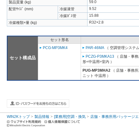
59.0
製品質量 (kg)
9.52
配管ｻｲｽﾞ (mm)
冷媒液管
15.88
冷媒ｶﾞｽ管
R32×2.8
冷媒種類×量 (kg)
セット形名
PCG-MP3MK4
PAR-46MA
（ 空調管理システム
PCZG-P3MKA13
（ 店舗・事務所
セット構成品
形<中温用>室内 ）
PUG-MP3MHA2
（ 店舗・事務所用
ニット 中温用 ）
WIN2Kトップ
製品情報
[業務用]空調・換気
店舗・事務所用パッケージエアコン