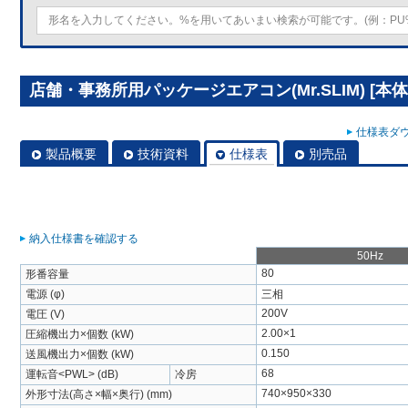
店舗・事務所用パッケージエアコン(Mr.SLIM) [本体
仕様表ダウ
製品概要
技術資料
仕様表
別売品
納入仕様書を確認する
50Hz
80
形番容量
電源 (φ)
三相
200V
電圧 (V)
2.00×1
圧縮機出力×個数 (kW)
0.150
送風機出力×個数 (kW)
68
運転音<PWL> (dB)
冷房
740×950×330
外形寸法(高さ×幅×奥行) (mm)