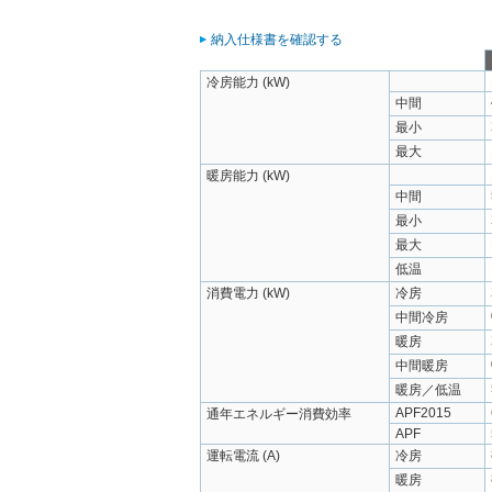
納入仕様書を確認する
冷房能力 (kW)
中間
最小
最大
暖房能力 (kW)
中間
最小
最大
低温
消費電力 (kW)
冷房
中間冷房
暖房
中間暖房
暖房／低温
APF2015
通年エネルギー消費効率
APF
運転電流 (A)
冷房
暖房