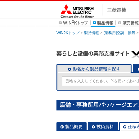
WIN2Kトップ
製品情報
[業務用]空調・換気
形名から製品情報を探す
店舗・事務所用パッケージエアコン(Mr
製品概要
技術資料
仕様