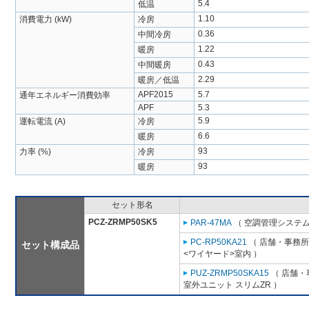
5.4
低温
1.10
消費電力 (kW)
冷房
0.36
中間冷房
1.22
暖房
0.43
中間暖房
2.29
暖房／低温
APF2015
5.7
通年エネルギー消費効率
APF
5.3
5.9
運転電流 (A)
冷房
6.6
暖房
93
力率 (%)
冷房
93
暖房
セット形名
PCZ-ZRMP50SK5
PAR-47MA
（ 空調管理システム
PC-RP50KA21
（ 店舗・事務所用
セット構成品
<ワイヤード>室内 ）
PUZ-ZRMP50SKA15
（ 店舗・事
室外ユニット スリムZR ）