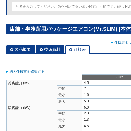
店舗・事務所用パッケージエアコン(Mr.SLIM) [本体]
仕様表ダウ
製品概要
技術資料
仕様表
納入仕様書を確認する
50Hz
4.5
冷房能力 (kW)
2.1
中間
1.6
最小
5.0
最大
5.0
暖房能力 (kW)
2.3
中間
1.3
最小
6.6
最大