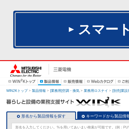
スマー
WIN2Kトップ
製品情報
[業務用]空調・換気
業務用ロスナイ
[別売]業
形名から製品情報を探す
キーワードから製品情