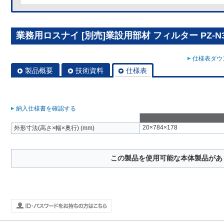
業務用ロスナイ [別売]業設用部材 フィルター PZ-N3
仕様表ダウン
製品概要
技術資料
仕様表
納入仕様書を確認する
20×784×178
外形寸法(高さ×幅×奥行) (mm)
この製品を使用可能な本体製品があ