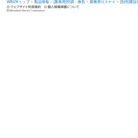
WIN2Kトップ
製品情報
[業務用]空調・換気
業務用ロスナイ
[別売]業