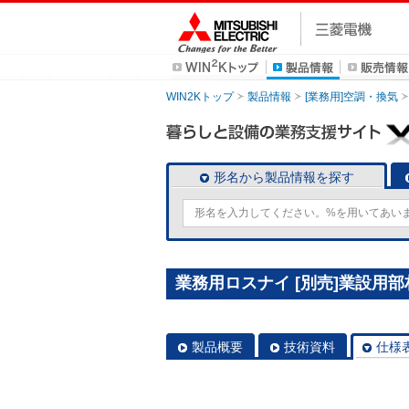
WIN2Kトップ
製品情報
[業務用]空調・換気
形名から製品情報を探す
業務用ロスナイ [別売]業設用部材 
製品概要
技術資料
仕様