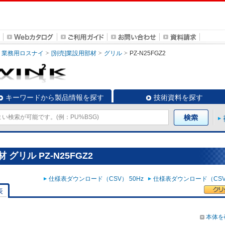
業務用ロスナイ
[別売]業設用部材
グリル
PZ-N25FGZ2
キーワードから製品情報を探す
技術資料を探す
グリル PZ-N25FGZ2
仕様表ダウンロード（CSV） 50Hz
仕様表ダウンロード（CSV）
表
本体を