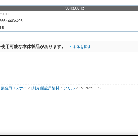
50Hz/60Hz
250.0
366×440×495
4.9
を使用可能な本体製品があります。
本体を探す
業務用ロスナイ
[別売]業設用部材
グリル
PZ-N25FGZ2