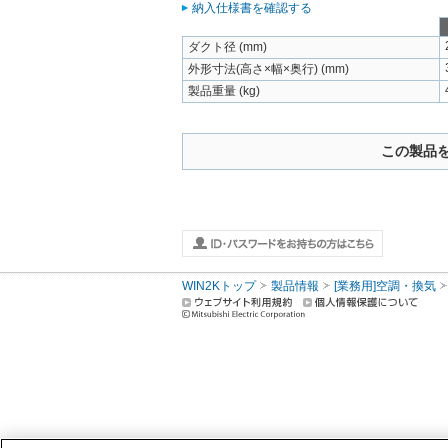
納入仕様書を確認する
ダクト径 (mm)
外形寸法(高さ×幅×奥行) (mm)
製品重量 (kg)
この製品
WIN2Kトップ
製品情報
[業務用]空調・換気