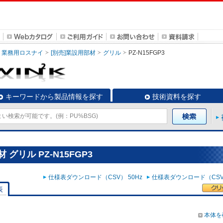
業務用ロスナイ
[別売]業設用部材
グリル
PZ-N15FGP3
キーワードから製品情報を探す
技術資料を探す
グリル PZ-N15FGP3
仕様表ダウンロード（CSV） 50Hz
仕様表ダウンロード（CSV）
表
本体を