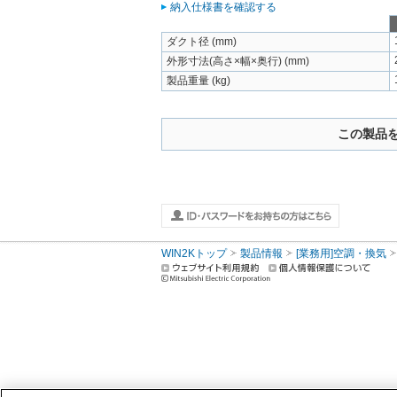
納入仕様書を確認する
ダクト径 (mm)
外形寸法(高さ×幅×奥行) (mm)
製品重量 (kg)
この製品
WIN2Kトップ
製品情報
[業務用]空調・換気