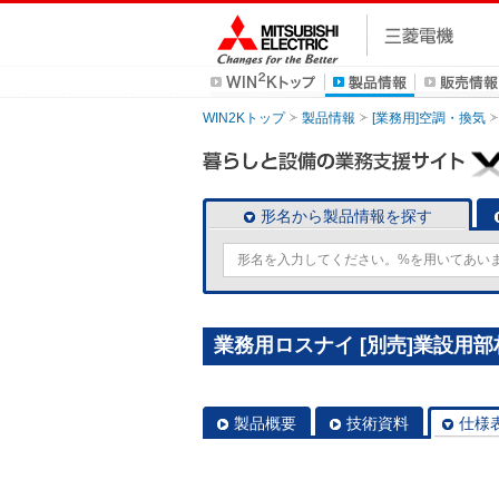
WIN2Kトップ
製品情報
[業務用]空調・換気
形名から製品情報を探す
業務用ロスナイ [別売]業設用部材 
製品概要
技術資料
仕様