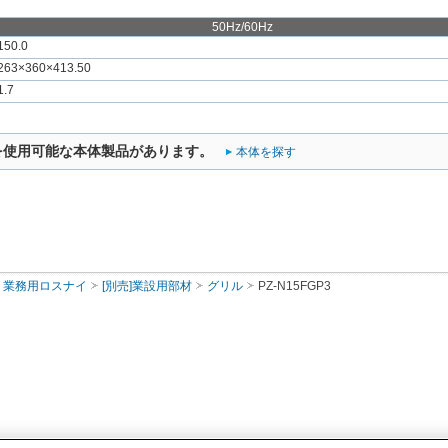
50Hz/60Hz
150.0
263×360×413.50
1.7
を使用可能な本体製品があります。
本体を探す
業務用ロスナイ
[別売]業設用部材
グリル
PZ-N15FGP3