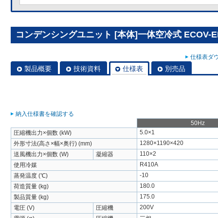
コンデンシングユニット [本体]一体空冷式 ECOV-E
仕様表ダウ
製品概要
技術資料
仕様表
別売品
納入仕様書を確認する
50Hz
5.0×1
圧縮機出力×個数 (kW)
1280×1190×420
外形寸法(高さ×幅×奥行) (mm)
110×2
送風機出力×個数 (W)
凝縮器
R410A
使用冷媒
-10
蒸発温度 (℃)
180.0
荷造質量 (kg)
175.0
製品質量 (kg)
200V
電圧 (V)
圧縮機