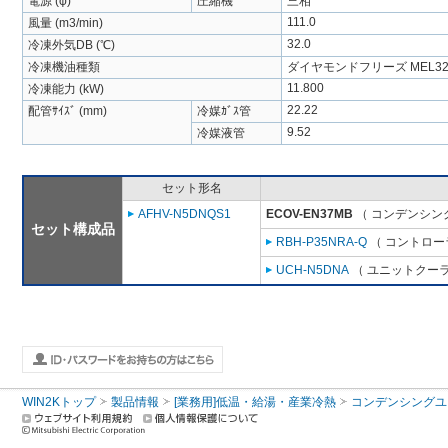
電源 (φ)
圧縮機
三相
111.0
風量 (m3/min)
32.0
冷凍外気DB (℃)
冷凍機油種類
ダイヤモンドフリーズ MEL32
11.800
冷凍能力 (kW)
22.22
配管ｻｲｽﾞ (mm)
冷媒ｶﾞｽ管
9.52
冷媒液管
セット形名
AFHV-N5DNQS1
ECOV-EN37MB
（ コンデンシング
セット構成品
RBH-P35NRA-Q
（ コントロー
UCH-N5DNA
（ ユニットクーラ 
WIN2Kトップ
製品情報
[業務用]低温・給湯・産業冷熱
コンデンシングユ