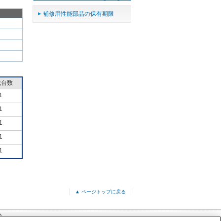
補修用性能部品の保有期限
成台数
1
1
1
1
1
▲ ページトップに戻る
Q