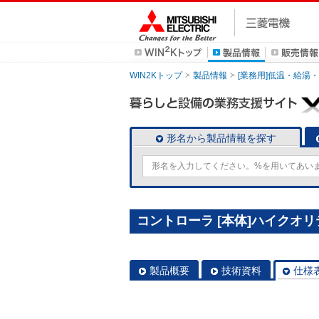
WIN2Kトップ
製品情報
[業務用]低温・給湯
形名から製品情報を探す
コントローラ [本体]ハイクオリテ
製品概要
技術資料
仕様