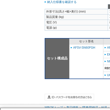
納入仕様書を確認する
外形寸法(高さ×幅×奥行) (mm)
製品質量 (kg)
電圧 (V)
電源 (φ)
セット形名
AFSV-SN60FGH
A
E
セット構成品
N
RB
U
WIN2Kトップ
製品情報
[業務用]低温・給湯