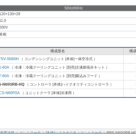
50Hz/60Hz
120×130×28
11.0
200V
単相
構成形名
構
FSV-SN60H
（ コンデンシングユニット [本体]一体空冷式 ）
K-60A
（ 冷凍・冷蔵クーリングユニット [別売]主液膨張弁キット ）
F-60A
（ 冷凍・冷蔵クーリングユニット [別売]吸込みフード ）
S-N60GRB-HQ
（ コントローラ [本体]ハイクオリティコントローラ ）
CS-N60FGA
（ ユニットクーラ [本体]冷凍用 ）
・産業冷熱
コントローラ
[本体]ハイクオリティコントローラ
RBS-N60GRB-H