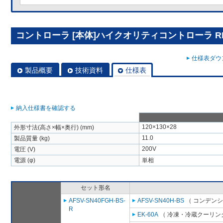
コントローラ [本体]ハイクオリティコントローラ RBS
仕様表ダウン
製品概要
技術資料
仕様表
納入仕様書を確認する
120×130×28
外形寸法(高さ×幅×奥行) (mm)
11.0
製品質量 (kg)
200V
電圧 (V)
電源 (φ)
単相
セット形名
AFSV-SN40FGH-BS-
AFSV-SN40H-BS
（ コンデンシ
R
EK-60A
（ 冷凍・冷蔵クーリング