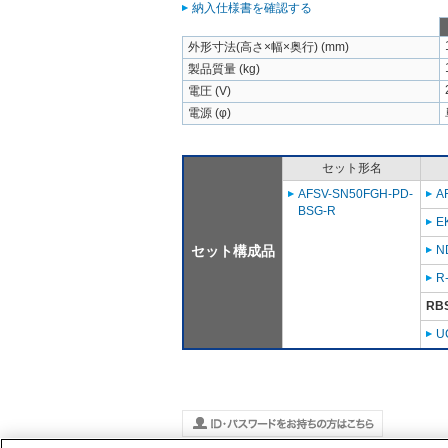
納入仕様書を確認する
外形寸法(高さ×幅×奥行) (mm)
製品質量 (kg)
電圧 (V)
電源 (φ)
セット形名
AFSV-SN50FGH-PD-
A
BSG-R
E
セット構成品
N
R
RB
U