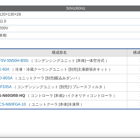
50Hz/60Hz
120×130×28
11.0
200V
単相
構成形名
構
FSV-SN50H-BSG
（ コンデンシングユニット [本体]一体空冷式 ）
K-60A
（ 冷凍・冷蔵クーリングユニット [別売]主液膨張弁キット ）
D-80SA
（ ユニットクーラ [別売]吸込みダンパ ）
-F335A
（ コンデンシングユニット [別売]リプレースフィルタ ）
S-N60GRB-HQ
（ コントローラ [本体]ハイクオリティコントローラ ）
CS-N60FGA-10
（ ユニットクーラ [本体]冷凍用 ）