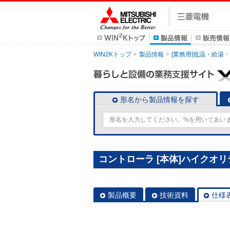
WIN2Kトップ
製品情報
[業務用]低温・給湯
形名から製品情報を探す
コントローラ [本体]ハイクオリテ
製品概要
技術資料
仕様