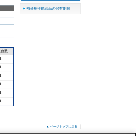
補修用性能部品の保有期限
成台数
1
1
1
1
1
1
▲ ページトップに戻る