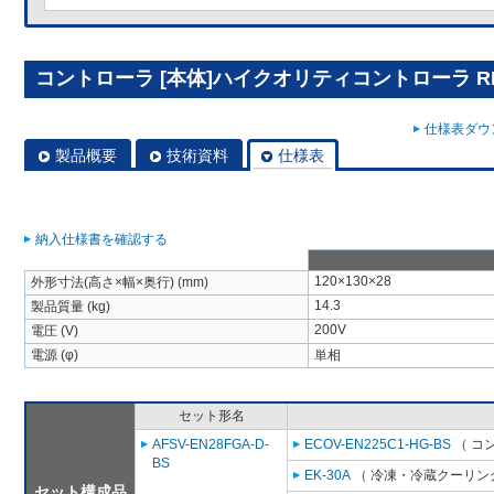
コントローラ [本体]ハイクオリティコントローラ RBS
仕様表ダウン
製品概要
技術資料
仕様表
納入仕様書を確認する
120×130×28
外形寸法(高さ×幅×奥行) (mm)
14.3
製品質量 (kg)
200V
電圧 (V)
電源 (φ)
単相
セット形名
AFSV-EN28FGA-D-
ECOV-EN225C1-HG-BS
（ コ
BS
EK-30A
（ 冷凍・冷蔵クーリング
セット構成品