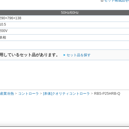
セット構成品を
50Hz/60Hz
290×796×138
10.5
200V
単相
用しているセット品があります。
セット品を探す
・産業冷熱
コントローラ
[本体]クオリティコントローラ
RBS-P25HRB-Q