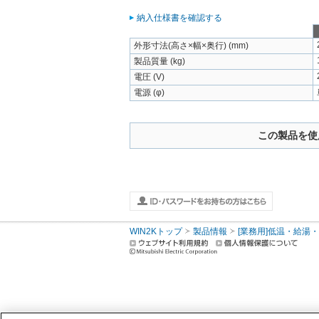
納入仕様書を確認する
外形寸法(高さ×幅×奥行) (mm)
製品質量 (kg)
電圧 (V)
電源 (φ)
この製品を使
WIN2Kトップ
製品情報
[業務用]低温・給湯