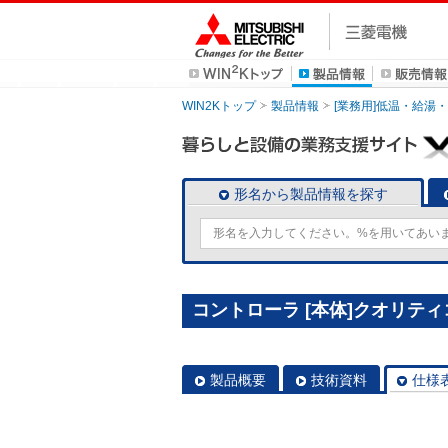
WIN2Kトップ
製品情報
[業務用]低温・給湯
形名から製品情報を探す
コントローラ [本体]クオリティコ
製品概要
技術資料
仕様