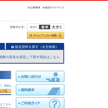
販促資料を探す（全文検索）
複数の形名を指定して探す場合はこちら
 60Hz
はこちら