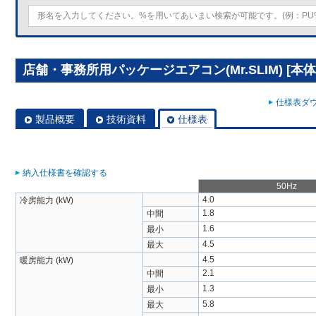
店舗・事務所用パッケージエアコン(Mr.SLIM) [本体]
仕様表ダウ
製品概要
技術資料
仕様表
納入仕様書を確認する
50Hz
4.0
冷房能力 (kW)
1.8
中間
1.6
最小
4.5
最大
4.5
暖房能力 (kW)
2.1
中間
1.3
最小
5.8
最大