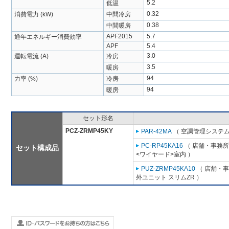
5.2
低温
0.32
消費電力 (kW)
中間冷房
0.38
中間暖房
APF2015
5.7
通年エネルギー消費効率
APF
5.4
3.0
運転電流 (A)
冷房
3.5
暖房
94
力率 (%)
冷房
94
暖房
セット形名
PCZ-ZRMP45KY
PAR-42MA
（ 空調管理システム
PC-RP45KA16
（ 店舗・事務所用
セット構成品
<ワイヤード>室内 ）
PUZ-ZRMP45KA10
（ 店舗・事務
外ユニット スリムZR ）