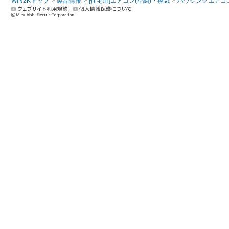
WIN2Kトップ
製品情報
[住宅用]エアコン(空調)・換気
ハウジングエアコ