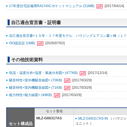
17年度住宅設備用RACHACポケットマニュアル (31MB)
[2017/04/14]
自己適合宣言書・証明書
自己適合宣言書<１５年・１７年度モデル ハウジングエアコン霧ヶ峰（１７年７月 S17
ISO認定証 (1MB)
[2026/07/02]
その他技術資料
気流・温度分布<温度・風速分布図> (477KB)
[2017/12/14]
騒音特性<室外機騒音線図> (70KB)
[2017/03/29]
騒音特性<室内機騒音線図> (71KB)
[2017/03/29]
能力特性<能力線図> (49KB)
[2017/03/29]
セット形名
MLZ-GX6317AS
MLZ-GX6317AS-IN
（ ハウジン
セット構成品
ユニット ）