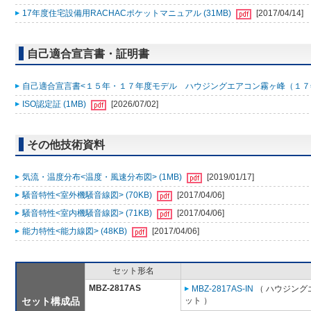
17年度住宅設備用RACHACポケットマニュアル (31MB)
[2017/04/14]
自己適合宣言書・証明書
自己適合宣言書<１５年・１７年度モデル ハウジングエアコン霧ヶ峰（１７年７月 S17
ISO認定証 (1MB)
[2026/07/02]
その他技術資料
気流・温度分布<温度・風速分布図> (1MB)
[2019/01/17]
騒音特性<室外機騒音線図> (70KB)
[2017/04/06]
騒音特性<室内機騒音線図> (71KB)
[2017/04/06]
能力特性<能力線図> (48KB)
[2017/04/06]
セット形名
MBZ-2817AS
MBZ-2817AS-IN
（ ハウジング
セット構成品
ット ）