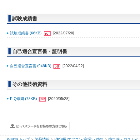
試験成績書
試験成績書 (66KB)
[2022/07/20]
自己適合宣言書・証明書
自己適合宣言書 (948KB)
[2022/04/22]
その他技術資料
P-Q線図 (78KB)
[2020/05/28]
WIN2Kトップ
製品情報
[住宅用]エアコン(空調)・換気
換気扇・ロスナイ