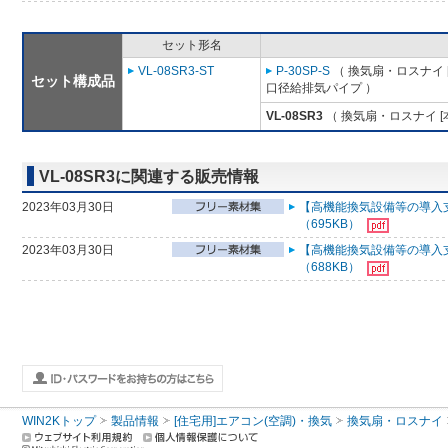
セット形名
VL-08SR3-ST
P-30SP-S
（ 換気扇・ロスナイ 
セット構成品
口径給排気パイプ ）
VL-08SR3
（ 換気扇・ロスナイ [
VL-08SR3に関連する販売情報
2023年03月30日
【高機能換気設備等の導入支
（695KB）
2023年03月30日
【高機能換気設備等の導入支
（688KB）
WIN2Kトップ
製品情報
[住宅用]エアコン(空調)・換気
換気扇・ロスナイ