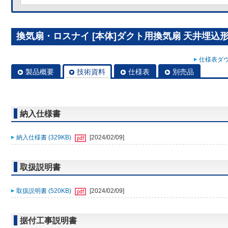
換気扇・ロスナイ [本体]ダクト用換気扇 天井埋込形 V
仕様表ダウ
製品概要
技術資料
仕様表
別売品
納入仕様書
納入仕様書 (329KB)
[2024/02/09]
取扱説明書
取扱説明書 (520KB)
[2024/02/09]
据付工事説明書