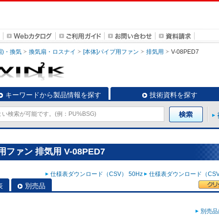
調)・換気
換気扇・ロスナイ
[本体]パイプ用ファン
排気用
V-08PED7
キーワードから製品情報を探す
技術資料を探す
ファン 排気用 V-08PED7
仕様表ダウンロード（CSV） 50Hz
仕様表ダウンロード（CSV）
表
別売品
別売品