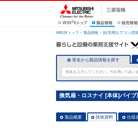
WIN2Kトップ
製品情報
[住宅用]エアコン(空
形名から製品情報を探す
換気扇・ロスナイ [本体]パイプ用
製品概要
技術資料
仕様