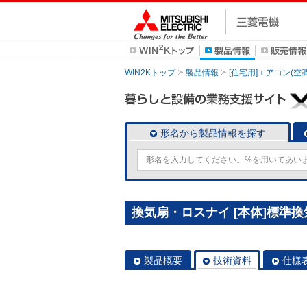
WIN2Kトップ
製品情報
[住宅用]エアコン(空
形名から製品情報を探す
換気扇・ロスナイ [本体]標準換気扇
製品概要
技術資料
仕様