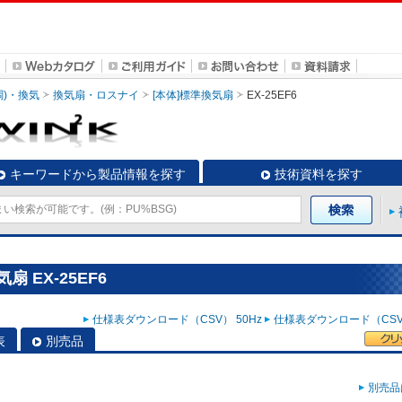
調)・換気
換気扇・ロスナイ
[本体]標準換気扇
EX-25EF6
キーワードから製品情報を探す
技術資料を探す
 EX-25EF6
仕様表ダウンロード（CSV） 50Hz
仕様表ダウンロード（CSV）
表
別売品
別売品