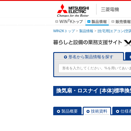
WIN2Kトップ
製品情報
[住宅用]エアコン(空
形名から製品情報を探す
換気扇・ロスナイ [本体]標準換気扇
製品概要
技術資料
仕様