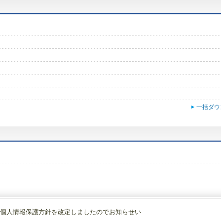
一括ダウ
個人情報保護方針を改定しましたのでお知らせい
調)・換気
換気扇・ロスナイ
[本体]標準換気扇
EX-25EF6