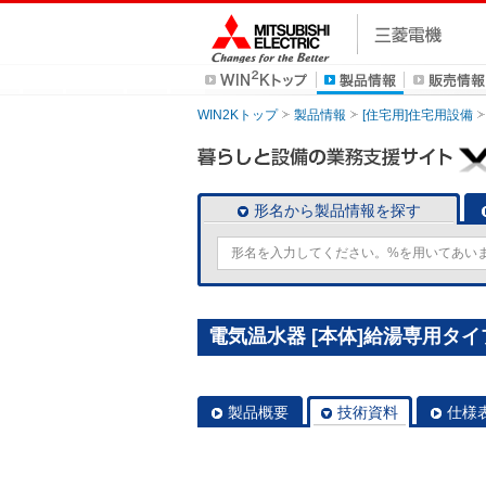
WIN2Kトップ
製品情報
[住宅用]住宅用設備
形名から製品情報を探す
電気温水器 [本体]給湯専用タイプ 
製品概要
技術資料
仕様