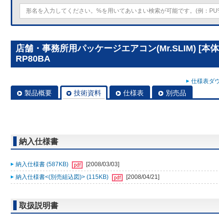
店舗・事務所用パッケージエアコン(Mr.SLIM) [本
RP80BA
仕様表ダウ
製品概要
技術資料
仕様表
別売品
納入仕様書
納入仕様書 (587KB)
[2008/03/03]
納入仕様書<(別売組込図)> (115KB)
[2008/04/21]
取扱説明書