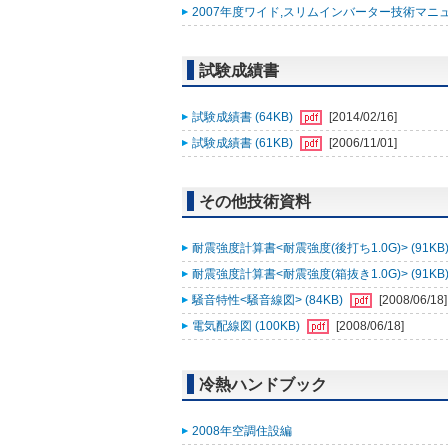
2007年度ワイド,スリムインバーター技術マニュアル追
試験成績書
試験成績書 (64KB)
[2014/02/16]
試験成績書 (61KB)
[2006/11/01]
その他技術資料
耐震強度計算書<耐震強度(後打ち1.0G)> (91KB
耐震強度計算書<耐震強度(箱抜き1.0G)> (91KB
騒音特性<騒音線図> (84KB)
[2008/06/18]
電気配線図 (100KB)
[2008/06/18]
冷熱ハンドブック
2008年空調住設編