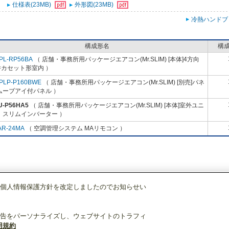
仕様表(23MB)
外形図(23MB)
冷熱ハンドブ
構成形名
構
PL-RP56BA
（ 店舗・事務所用パッケージエアコン(Mr.SLIM) [本体]4方向
井カセット形室内 ）
PLP-P160BWE
（ 店舗・事務所用パッケージエアコン(Mr.SLIM) [別売]パネ
ムーブアイ付パネル ）
U-P56HA5
（ 店舗・事務所用パッケージエアコン(Mr.SLIM) [本体]室外ユニ
 スリムインバーター ）
AR-24MA
（ 空調管理システム MAリモコン ）
個人情報保護方針を改定しましたのでお知らせい
店舗・事務所用パッケージエアコン(Mr.SLIM)
[本体]室外ユニット
スリムイン
告をパーソナライズし、ウェブサイトのトラフィ
用規約