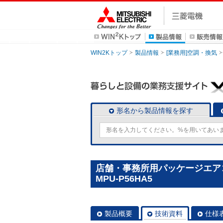
WIN2Kトップ
製品情報
[業務用]空調・換気
形名から製品情報を探す
店舗・事務所用パッケージエアコン
MPU-P56HA5
製品概要
技術資料
仕様