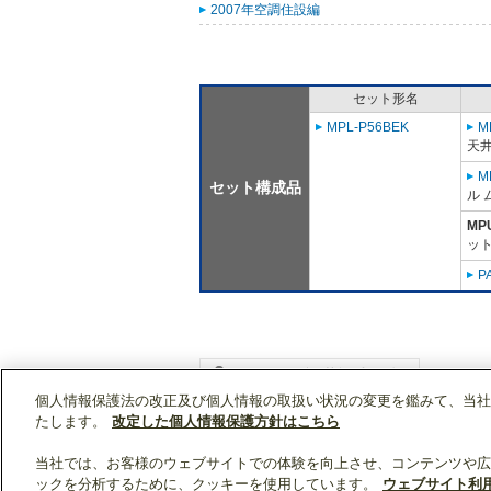
2007年空調住設編
セット形名
MPL-P56BEK
M
天
M
セット構成品
ル 
MP
ット
P
個人情報保護法の改正及び個人情報の取扱い状況の変更を鑑みて、当社
WIN2Kトップ
製品情報
[業務用]空調・換気
たします。
改定した個人情報保護方針はこちら
当社では、お客様のウェブサイトでの体験を向上させ、コンテンツや広
ックを分析するために、クッキーを使用しています。
ウェブサイト利