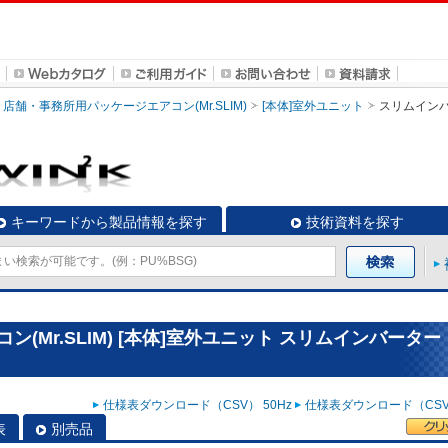
店舗・事務所用パッケージエアコン(Mr.SLIM)
[本体]室外ユニット
スリムイン
キーワードから製品情報を探す
技術資料を探す
(Mr.SLIM) [本体]室外ユニット スリムインバーター
仕様表ダウンロード（CSV） 50Hz
仕様表ダウンロード（CSV）
表
別売品