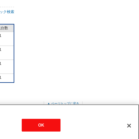
ック検索
成台数
1
1
1
1
▲ ページトップに戻る
バーター
MPU-P56HA5
OK