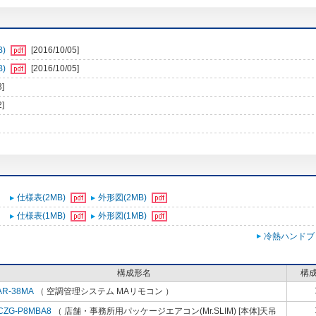
B)
[2016/10/05]
B)
[2016/10/05]
3]
2]
仕様表(2MB)
外形図(2MB)
仕様表(1MB)
外形図(1MB)
冷熱ハンドブ
構成形名
構
AR-38MA
（ 空調管理システム MAリモコン ）
CZG-P8MBA8
（ 店舗・事務所用パッケージエアコン(Mr.SLIM) [本体]天吊