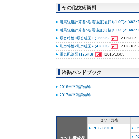
その他技術資料
耐震強度計算書<耐震強度(後打ち1.0G)> (482K
耐震強度計算書<耐震強度(箱抜き1.0G)> (482K
騒音特性<騒音線図> (133KB)
[2019/06/1
能力特性<能力線図> (916KB)
[2016/10/1
電気配線図 (126KB)
[2016/10/05]
冷熱ハンドブック
2018年空調設備編
2017年空調設備編
セット形名
PCG-P8MBU
P
P
セット構成品