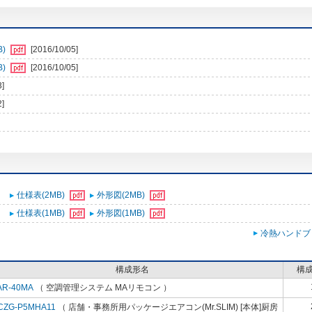
B)
[2016/10/05]
B)
[2016/10/05]
3]
2]
仕様表(2MB)
外形図(2MB)
仕様表(1MB)
外形図(1MB)
冷熱ハンドブ
構成形名
構
AR-40MA
（ 空調管理システム MAリモコン ）
CZG-P5MHA11
（ 店舗・事務所用パッケージエアコン(Mr.SLIM) [本体]厨房