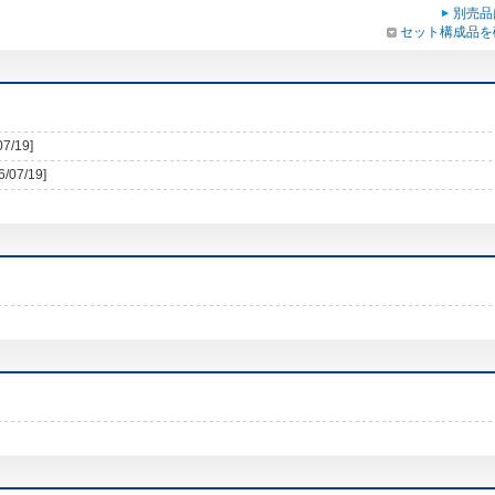
別売品
セット構成品を
07/19]
6/07/19]