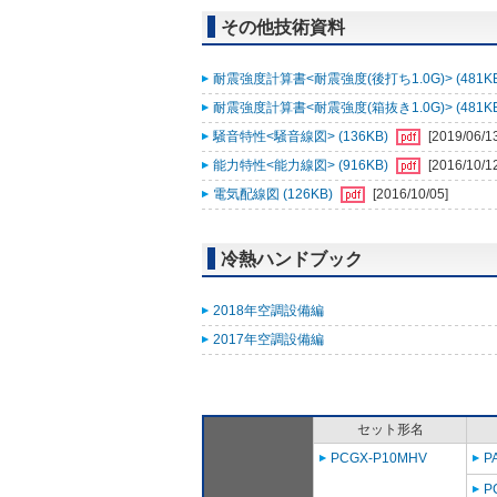
その他技術資料
耐震強度計算書<耐震強度(後打ち1.0G)> (481K
耐震強度計算書<耐震強度(箱抜き1.0G)> (481K
騒音特性<騒音線図> (136KB)
[2019/06/1
能力特性<能力線図> (916KB)
[2016/10/1
電気配線図 (126KB)
[2016/10/05]
冷熱ハンドブック
2018年空調設備編
2017年空調設備編
セット形名
PCGX-P10MHV
P
P