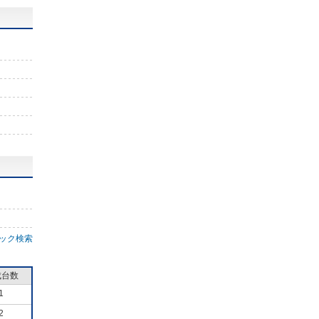
ック検索
成台数
1
2