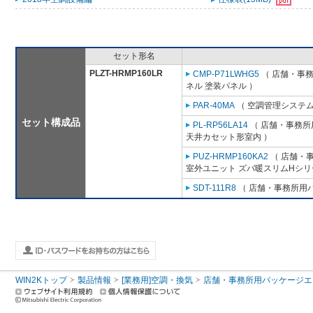
セット形名
PLZT-HRMP160LR
CMP-P71LWHG5
（ 店舗・事務所
ネル 塗装パネル ）
PAR-40MA
（ 空調管理システム
セット構成品
PL-RP56LA14
（ 店舗・事務所用
天井カセット形室内 ）
PUZ-HRMP160KA2
（ 店舗・事
室外ユニット ズバ暖スリムHシリ
SDT-111R8
（ 店舗・事務所用パッ
WIN2Kトップ
製品情報
[業務用]空調・換気
店舗・事務所用パッケージエアコン