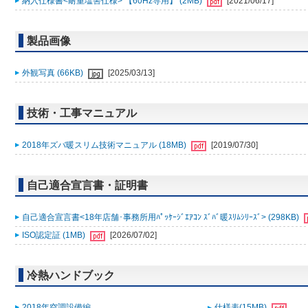
納入仕様書<耐重塩害仕様> 【60Hz専用】 (2MB)
[2021/06/17]
製品画像
外観写真 (66KB)
[2025/03/13]
技術・工事マニュアル
2018年ズバ暖スリム技術マニュアル (18MB)
[2019/07/30]
自己適合宣言書・証明書
自己適合宣言書<18年店舗･事務所用ﾊﾟｯｹｰｼﾞｴｱｺﾝ ｽﾞﾊﾞ暖ｽﾘﾑｼﾘｰｽﾞ> (298KB)
ISO認定証 (1MB)
[2026/07/02]
冷熱ハンドブック
2018年空調設備編
仕様表(15MB)