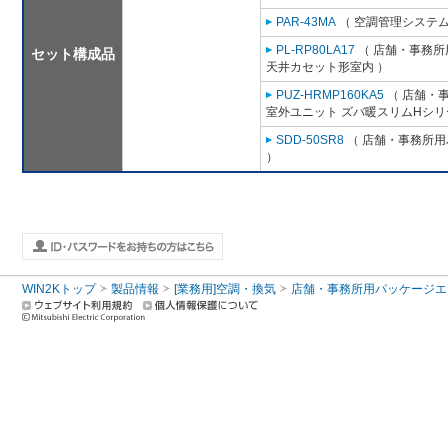
PAR-43MA
（ 空調管理システム
PL-RP80LA17
（ 店舗・事務所用
セット構成品
天井カセット形室内 ）
PUZ-HRMP160KA5
（ 店舗・事
室外ユニット ズバ暖スリムHシリ
SDD-50SR8
（ 店舗・事務所用パ
）
WIN2Kトップ
製品情報
[業務用]空調・換気
店舗・事務所用パッケージエアコン