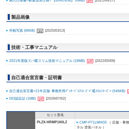
納入仕様書<耐重塩害仕様> 【60Hz専用】 (6MB)
[2021/06/17]
製品画像
外観写真 (66KB)
[2025/03/13]
技術・工事マニュアル
2021年度版ズバ暖スリム技術マニュアル (18MB)
[2022/05/09]
自己適合宣言書・証明書
自己適合宣言書<21年店舗･事務所用ﾊﾟｯｹｰｼﾞｴｱｺﾝ ｽﾞﾊﾞ暖ｽﾘﾑｼﾘｰｽﾞ> (546KB)
ISO認定証 (1MB)
[2026/07/02]
セット形名
PLZX-HRMP160LZ
CMP-P71LWHG5
（ 店舗・事務所
ネル 塗装パネル ）