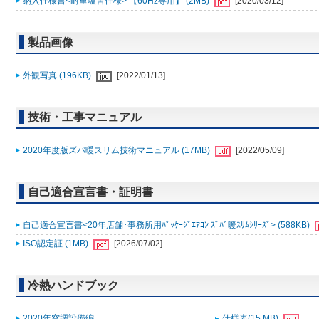
納入仕様書<耐重塩害仕様> 【60Hz専用】 (2MB)
[2020/03/12]
製品画像
外観写真 (196KB)
[2022/01/13]
技術・工事マニュアル
2020年度版ズバ暖スリム技術マニュアル (17MB)
[2022/05/09]
自己適合宣言書・証明書
自己適合宣言書<20年店舗･事務所用ﾊﾟｯｹｰｼﾞｴｱｺﾝ ｽﾞﾊﾞ暖ｽﾘﾑｼﾘｰｽﾞ> (588KB)
ISO認定証 (1MB)
[2026/07/02]
冷熱ハンドブック
2020年空調設備編
仕様表(15 MB)