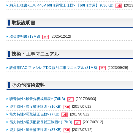
納入仕様書<三相 440V 60Hz異電圧仕様> 【60Hz専用】 (636KB)
[2023
取扱説明書
取扱説明書 (13MB)
[2025/12/12]
技術・工事マニュアル
設備用PAC ファシレアDD 設計工事マニュアル (81MB)
[2023/09/29]
その他技術資料
騒音特性<騒音分析成績表> (76KB)
[2017/08/03]
能力特性<温度補正線図> (16KB)
[2017/07/12]
能力特性<霜取補正係数> (7KB)
[2017/07/12]
能力特性<暖房配管長補正線図> (17KB)
[2017/07/12]
能力特性<風量補正線図> (37KB)
[2017/07/12]