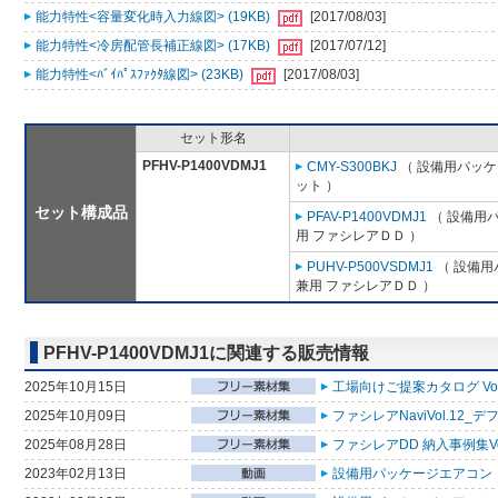
能力特性<容量変化時入力線図> (19KB)
[2017/08/03]
能力特性<冷房配管長補正線図> (17KB)
[2017/07/12]
能力特性<ﾊﾞｲﾊﾟｽﾌｧｸﾀ線図> (23KB)
[2017/08/03]
セット形名
PFHV-P1400VDMJ1
CMY-S300BKJ
（ 設備用パッケ
ット ）
セット構成品
PFAV-P1400VDMJ1
（ 設備用
用 ファシレアＤＤ ）
PUHV-P500VSDMJ1
（ 設備用
兼用 ファシレアＤＤ ）
PFHV-P1400VDMJ1に関連する販売情報
2025年10月15日
工場向けご提案カタログ Vol
2025年10月09日
ファシレアNaviVol.12_
2025年08月28日
ファシレアDD 納入事例集Vol
2023年02月13日
設備用パッケージエアコン 