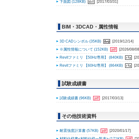
下面図 (128KB)
[2017/03/31]
BIM・3DCAD・属性情報
3D CADシンボル (35KB)
[2019/12/14]
※属性情報について (152KB)
[2026/08/08
Revitファミリ 【50Hz専用】 (840KB)
[2
Revitファミリ 【60Hz専用】 (864KB)
[2
試験成績書
試験成績書 (96KB)
[2017/03/13]
その他技術資料
耐震強度計算書 (57KB)
[2020/01/17]
材料仕様書<材料仕様一覧表> (171KB)
[2