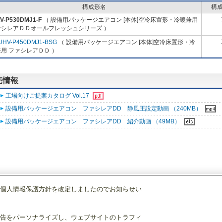
構成形名
構
V-P530DMJ1-F
（ 設備用パッケージエアコン [本体]空冷床置形・冷暖兼用
ァシレアＤＤオールフレッシュシリーズ ）
UHV-P450DMJ1-BSG
（ 設備用パッケージエアコン [本体]空冷床置形・冷
用 ファシレアＤＤ ）
販売情報
工場向けご提案カタログ Vol.17
設備用パッケージエアコン ファシレアDD 静風圧設定動画 （240MB）
設備用パッケージエアコン ファシレアDD 紹介動画 （49MB）
個人情報保護方針を改定しましたのでお知らせい
設備用パッケージエアコン
[本体]空冷床置形・冷暖兼用
ファシレアＤＤオール
告をパーソナライズし、ウェブサイトのトラフィ