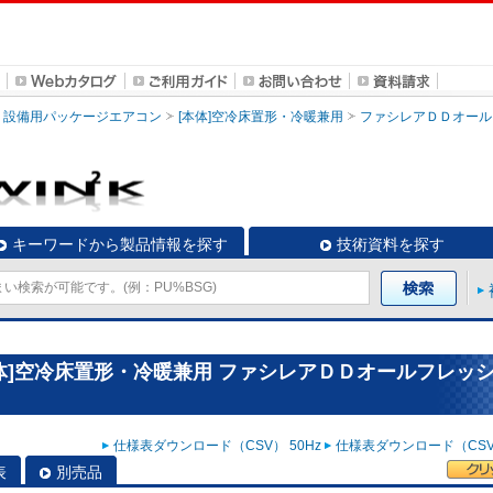
設備用パッケージエアコン
[本体]空冷床置形・冷暖兼用
ファシレアＤＤオール
キーワードから製品情報を探す
技術資料を探す
体]空冷床置形・冷暖兼用 ファシレアＤＤオールフレッ
仕様表ダウンロード（CSV） 50Hz
仕様表ダウンロード（CSV）
表
別売品