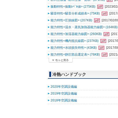
振動特性<振動ﾚﾍﾞﾙ値> (275KB)
[2023/02
騒音特性<騒音分析成績表> (75KB)
[2017
能力特性<圧損線図> (207KB)
[2017/02/0
能力特性<温水・蒸気加熱器能力線図> (164KB
能力特性<加湿器能力線図> (260KB)
[201
能力特性<機内抵抗線図> (237KB)
[2017/
能力特性<水頭損失特性> (43KB)
[2017/0
能力特性<静圧部品選定表> (76KB)
[2021
冷熱ハンドブック
2020年空調設備編
2019年空調設備編
2018年空調設備編