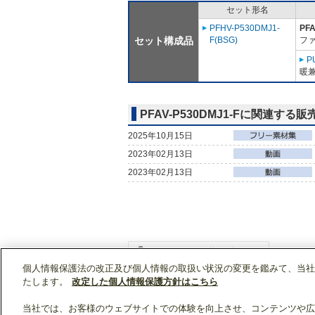
セット形名
PFHV-P530DMJ1-
PFA
セット構成品
F(BSG)
フ
P
暖兼
PFAV-P530DMJ1-Fに関連する
2025年10月15日
2023年02月13日
2023年02月13日
個人情報保護法の改正及び個人情報の取扱い状況の変更を鑑みて、当社
WIN2Kトップ
製品情報
[業務用]空調・換気
たします。
改定した個人情報保護方針はこちら
当社では、お客様のウェブサイトでの体験を向上させ、コンテンツや広