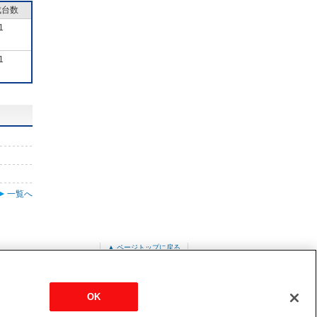
成台数
1
1
一覧へ
▲ ページトップに戻る
フレッシュシリーズ
PFAV-P530DMJ1-F
OK