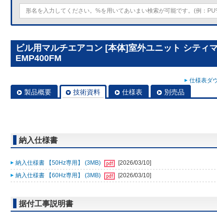
ビル用マルチエアコン [本体]室外ユニット シティマルチY
EMP400FM
仕様表ダウ
製品概要
技術資料
仕様表
別売品
納入仕様書
納入仕様書 【50Hz専用】 (3MB)
[2026/03/10]
納入仕様書 【60Hz専用】 (3MB)
[2026/03/10]
据付工事説明書