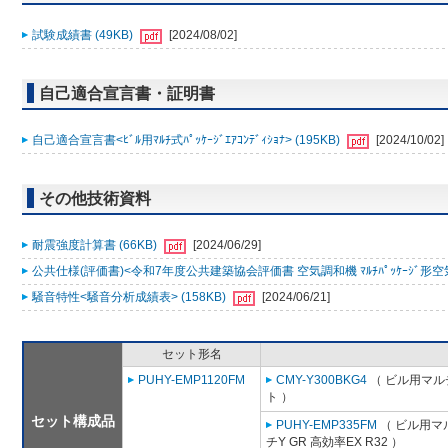
試験成績書 (49KB)
[2024/08/02]
自己適合宣言書・証明書
自己適合宣言書<ﾋﾞﾙ用ﾏﾙﾁ式ﾊﾟｯｹｰｼﾞｴｱｺﾝﾃﾞｨｼｮﾅ> (195KB)
[2024/10/02]
その他技術資料
耐震強度計算書 (66KB)
[2024/06/29]
公共仕様(評価書)<令和7年度公共建築協会評価書 空気調和機 ﾏﾙﾁﾊﾟｯｹｰｼﾞ形空気
騒音特性<騒音分析成績表> (158KB)
[2024/06/21]
セット形名
PUHY-EMP1120FM
CMY-Y300BKG4
（ ビル用マル
ト ）
セット構成品
PUHY-EMP335FM
（ ビル用マ
チY GR 高効率EX R32 ）