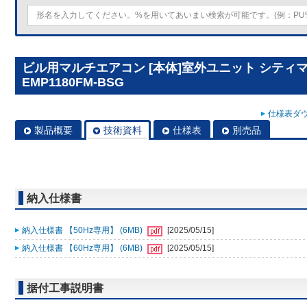
ビル用マルチエアコン [本体]室外ユニット シティマルチY
EMP1180FM-BSG
仕様表ダウ
製品概要
技術資料
仕様表
別売品
納入仕様書
納入仕様書 【50Hz専用】 (6MB)
[2025/05/15]
納入仕様書 【60Hz専用】 (6MB)
[2025/05/15]
据付工事説明書