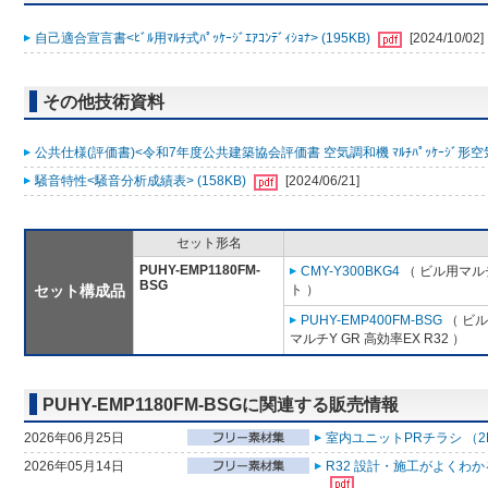
自己適合宣言書<ﾋﾞﾙ用ﾏﾙﾁ式ﾊﾟｯｹｰｼﾞｴｱｺﾝﾃﾞｨｼｮﾅ> (195KB)
[2024/10/02]
その他技術資料
公共仕様(評価書)<令和7年度公共建築協会評価書 空気調和機 ﾏﾙﾁﾊﾟｯｹｰｼﾞ形空気
騒音特性<騒音分析成績表> (158KB)
[2024/06/21]
セット形名
PUHY-EMP1180FM-
CMY-Y300BKG4
（ ビル用マル
BSG
セット構成品
ト ）
PUHY-EMP400FM-BSG
（ ビル
マルチY GR 高効率EX R32 ）
PUHY-EMP1180FM-BSGに関連する販売情報
2026年06月25日
室内ユニットPRチラシ （2
2026年05月14日
R32 設計・施工がよくわ