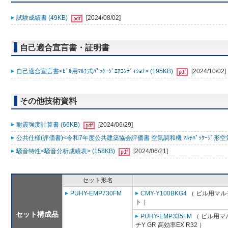
試験成績書 (49KB)
[2024/08/02]
自己適合宣言書・証明書
自己適合宣言書<ﾋﾞﾙ用ﾏﾙﾁ式ﾊﾟｯｹｰｼﾞｴｱｺﾝﾃﾞｨｼｮﾅ> (195KB)
[2024/10/02]
その他技術資料
耐震強度計算書 (66KB)
[2024/06/29]
公共仕様(評価書)<令和7年度公共建築協会評価書 空気調和機 ﾏﾙﾁﾊﾟｯｹｰｼﾞ形空気
騒音特性<騒音分析成績表> (158KB)
[2024/06/21]
セット形名
PUHY-EMP730FM
CMY-Y100BKG4
（ ビル用マル
ト ）
セット構成品
PUHY-EMP335FM
（ ビル用マ
チY GR 高効率EX R32 ）