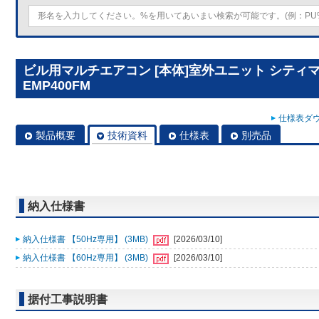
ビル用マルチエアコン [本体]室外ユニット シティマルチY
EMP400FM
仕様表ダウ
製品概要
技術資料
仕様表
別売品
納入仕様書
納入仕様書 【50Hz専用】 (3MB)
[2026/03/10]
納入仕様書 【60Hz専用】 (3MB)
[2026/03/10]
据付工事説明書