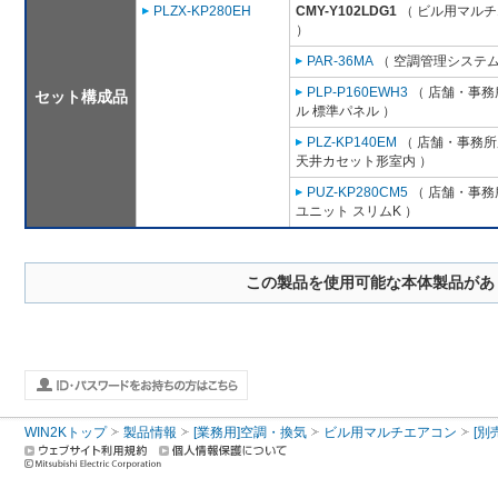
PLZX-KP280EH
CMY-Y102LDG1
（ ビル用マルチ
）
PAR-36MA
（ 空調管理システム
PLP-P160EWH3
（ 店舗・事務所
セット構成品
ル 標準パネル ）
PLZ-KP140EM
（ 店舗・事務所用
天井カセット形室内 ）
PUZ-KP280CM5
（ 店舗・事務所
ユニット スリムK ）
この製品を使用可能な本体製品があ
WIN2Kトップ
製品情報
[業務用]空調・換気
ビル用マルチエアコン
[別