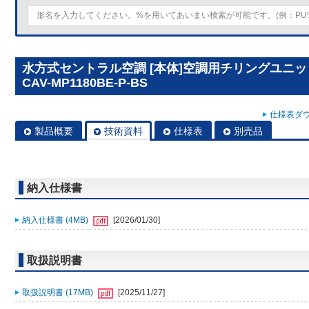
水方式セントラル空調 [本体]空調用チリングユニット
CAV-MP1180BE-P-BS
仕様表ダウ
製品概要
技術資料
仕様表
別売品
納入仕様書
納入仕様書 (4MB)
[2026/01/30]
取扱説明書
取扱説明書 (17MB)
[2025/11/27]