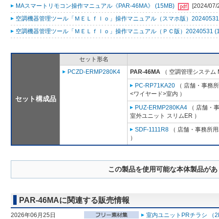
MAスマートリモコン操作マニュアル《PAR-46MA》 (15MB)
[2024/07/
空調機器管理ツール「ＭＥＬｆｌｏ」操作マニュアル（スマホ版）20240531 (
空調機器管理ツール「ＭＥＬｆｌｏ」操作マニュアル（ＰＣ版）20240531 (1
セット形名
PCZD-ERMP280K4
PAR-46MA
（ 空調管理システム 
PC-RP71KA20
（ 店舗・事務所用
<ワイヤード>室内 ）
セット構成品
PUZ-ERMP280KA4
（ 店舗・事務
室外ユニット スリムER ）
SDF-1111R8
（ 店舗・事務所用パ
）
この製品を使用可能な本体製品があ
PAR-46MAに関連する販売情報
2026年06月25日
室内ユニットPRチラシ （2