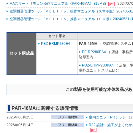
MAスマートリモコン操作マニュアル《PAR-46MA》 (15MB)
[2024/07/
空調機器管理ツール「ＭＥＬｆｌｏ」操作マニュアル（スマホ版）20240531 (
空調機器管理ツール「ＭＥＬｆｌｏ」操作マニュアル（ＰＣ版）20240531 (1
セット形名
PEZ-ERMP280E4
PAR-46MA
（ 空調管理システム 
PE-RP280EA4
（ 店舗・事務所用
セット構成品
込形室内 ）
PUZ-ERMP280KA4
（ 店舗・事務
室外ユニット スリムER ）
この製品を使用可能な本体製品があ
PAR-46MAに関連する販売情報
2026年06月25日
室内ユニットPRチラシ （2
2026年05月14日
R32 設計・施工がよくわ