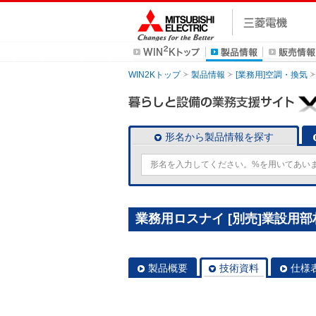
WIN2Kトップ
製品情報
[業務用]空調・換気
形名から製品情報を探す
業務用ロスナイ [別売]業設用部材
製品概要
技術資料
仕様