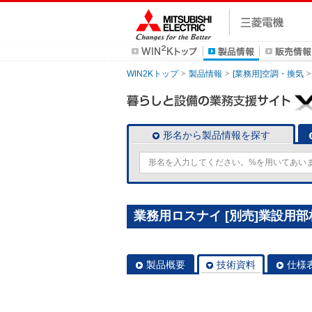
WIN2Kトップ
製品情報
[業務用]空調・換気
形名から製品情報を探す
業務用ロスナイ [別売]業設用部材 
製品概要
技術資料
仕様