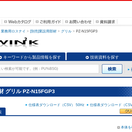
業務用ロスナイ
[別売]業設用部材
グリル
PZ-N15FGP3
キーワードから製品情報を探す
技術資料を探す
グリル PZ-N15FGP3
仕様表ダウンロード（CSV） 50Hz
仕様表ダウンロード（CSV）
表
本体を