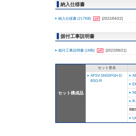
納入仕様書
納入仕様書 (217KB)
[2022/04/22]
据付工事説明書
据付工事説明書 (1MB)
[2022/06/21]
セット形名
AFSV-SN50FGH-D-
A
BSG-R
E
セット構成品
N
R
RB
U