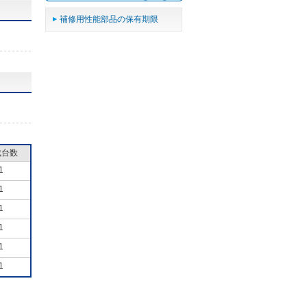
補修用性能部品の保有期限
成台数
1
1
1
1
1
1