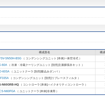
構成形名
構
FSV-SN50H-BSG
（ コンデンシングユニット [本体]一体空冷式 ）
K-60A
（ 冷凍・冷蔵クーリングユニット [別売]主液膨張弁キット ）
D-60SA
（ ユニットクーラ [別売]吸込みダンパ ）
-F335A
（ コンデンシングユニット [別売]リプレースフィルタ ）
S-N60GRB-HQ
（ コントローラ [本体]ハイクオリティコントローラ ）
CS-N60FGA
（ ユニットクーラ [本体]冷凍用 ）