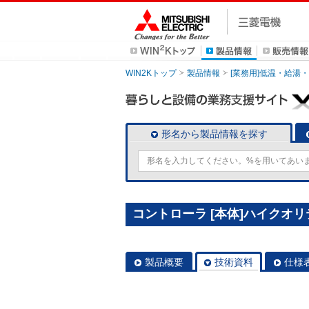
WIN2Kトップ
製品情報
[業務用]低温・給湯
形名から製品情報を探す
コントローラ [本体]ハイクオリテ
製品概要
技術資料
仕様