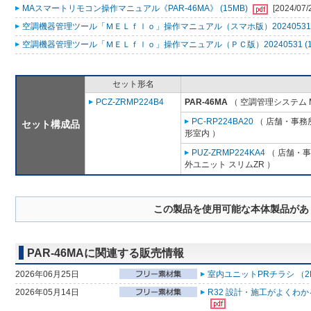
MAスマートリモコン操作マニュアル《PAR-46MA》 (15MB)
[2024/07/
空調機器管理ツール「ＭＥＬｆｌｏ」操作マニュアル（スマホ版）20240531 (
空調機器管理ツール「ＭＥＬｆｌｏ」操作マニュアル（ＰＣ版）20240531 (1
セット形名
PCZ-ZRMP224B4
PAR-46MA
（ 空調管理システム 
PC-RP224BA20
（ 店舗・事務所
セット構成品
形室内 ）
PUZ-ZRMP224KA4
（ 店舗・事務
外ユニット スリムZR ）
この製品を使用可能な本体製品があ
PAR-46MAに関連する販売情報
2026年06月25日
室内ユニットPRチラシ （2
2026年05月14日
R32 設計・施工がよくわ